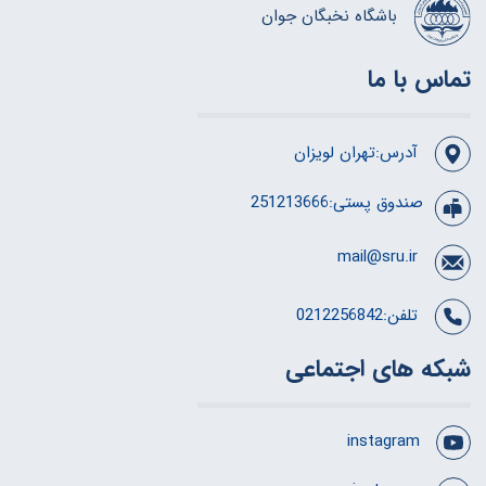
باشگاه نخبگان جوان
تماس با ما
آدرس:تهران لویزان
صندوق پستی:251213666
mail@sru.ir
تلفن:0212256842
شبکه های اجتماعی
instagram